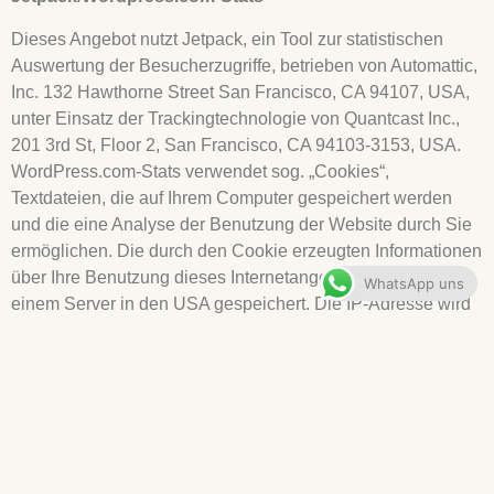
Dieses Angebot nutzt Jetpack, ein Tool zur statistischen
Auswertung der Besucherzugriffe, betrieben von Automattic,
Inc. 132 Hawthorne Street San Francisco, CA 94107, USA,
unter Einsatz der Trackingtechnologie von Quantcast Inc.,
201 3rd St, Floor 2, San Francisco, CA 94103-3153, USA.
WordPress.com-Stats verwendet sog. „Cookies“,
Textdateien, die auf Ihrem Computer gespeichert werden
und die eine Analyse der Benutzung der Website durch Sie
ermöglichen. Die durch den Cookie erzeugten Informationen
über Ihre Benutzung dieses Internetangebotes werden auf
WhatsApp uns
einem Server in den USA gespeichert. Die IP-Adresse wird
sofort nach der Verarbeitung und vor deren Speicherung
anonymisiert. Sie können die Installation der Cookies durch
eine entsprechende Einstellung Ihrer Browser Software
verhindern; wir weisen Sie jedoch darauf hin, dass Sie in
diesem Fall gegebenenfalls nicht sämtliche Funktionen
dieser Website vollumfänglich nutzen können. Sie können
der Erhebung und Nutzung der Daten durch Quantcast mit