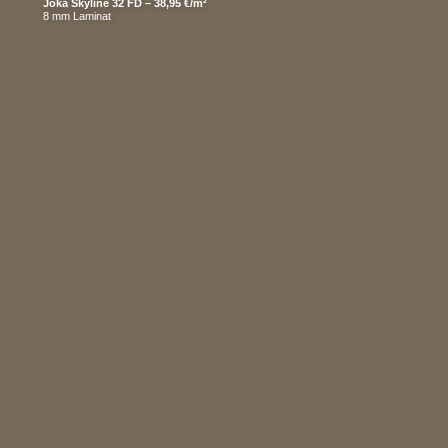
Joka Skyline 32 FD – 38,95 €/m²
8 mm Laminat