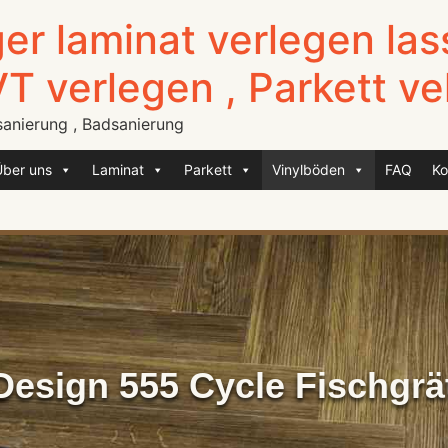
er laminat verlegen las
VT verlegen , Parkett v
sanierung , Badsanierung
Über uns
Laminat
Parkett
Vinylböden
FAQ
Ko
Design 555 Cycle Fischgrä