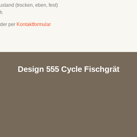
stand (trocken, eben, fest)
ch
der per
Kontaktformular
Design 555 Cycle Fischgrät