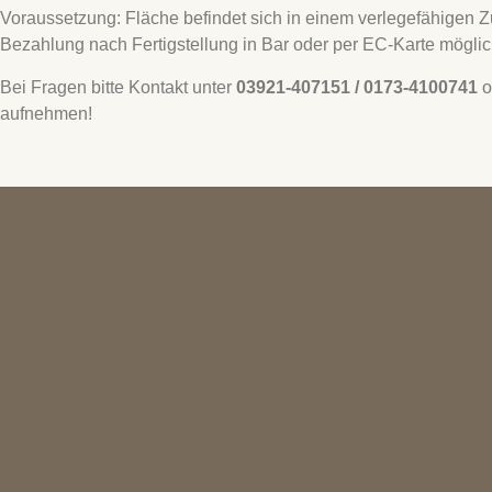
Voraussetzung: Fläche befindet sich in einem verlegefähigen Zu
Bezahlung nach Fertigstellung in Bar oder per EC-Karte mögli
Bei Fragen bitte Kontakt unter
03921-407151
/ 0173-4100741
o
aufnehmen!