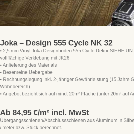
Joka – Design 555 Cycle NK 32
• 2,5 mm Vinyl Joka Designboden 555 Cycle Dekor SIEHE UNTE
vollflächige Verklebung mit JK26
• Anlieferung des Materials
• Besenreine Uebergabe
• Rechnungslegung inkl. 2-jähriger Gewährleistung (15 Jahre G
Wohnbereich)
• Angebot bezieht sich auf mind. 20m² Fläche (unter 20m² auf A
Ab 84,95 €/m² incl. MwSt
Übergangsschienen/Abschlussschienen aus Aluminum in Silber 
/ meter bzw. Stück berechnet.